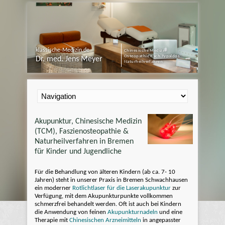
klassische-Medizin.de
Chinesische Medizin
Osteopathie nach Typaldos
Dr. med. Jens Meyer
Naturheilverfahren
Akupunktur, Chinesische Medizin
(TCM), Faszienosteopathie &
Naturheilverfahren in Bremen
für Kinder und Jugendliche
Für die Behandlung von älteren Kindern (ab ca. 7- 10
Jahren) steht in unserer Praxis in Bremen Schwachhausen
ein moderner
Rotlichtlaser für die Laserakupunktur
zur
Verfügung, mit dem Akupunkturpunkte vollkommen
schmerzfrei behandelt werden. Oft ist auch bei Kindern
die Anwendung von feinen
Akupunkturnadeln
und eine
Therapie mit
Chinesischen Arzneimitteln
in angepasster