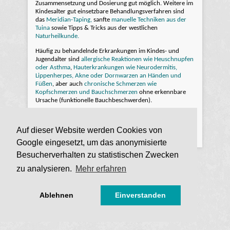
Zusammensetzung und Dosierung gut möglich. Weitere im
Kindesalter gut einsetzbare Behandlungsverfahren sind
das
Meridian-Taping,
sanfte
manuelle Techniken aus der
Tuina
sowie Tipps & Tricks aus der westlichen
Naturheilkunde.
Häufig zu behandelnde Erkrankungen im Kindes- und
Jugendalter sind
allergische Reaktionen wie Heuschnupfen
oder Asthma
,
Hauterkrankungen wie Neurodermitis,
Lippenherpes, Akne oder Dornwarzen an Händen und
Füßen
, aber auch
chronische Schmerzen wie
Kopfschmerzen und Bauchschmerzen
ohne erkennbare
Ursache (funktionelle Bauchbeschwerden).
Auf dieser Website werden Cookies von
klassische-Medizin.de | Dr. med. Jens Meyer | Telefon
04 21 - 40 89 58 44
|
Impressum
|
Datenschutzerklärung
Google eingesetzt, um das anonymisierte
Besucherverhalten zu statistischen Zwecken
zu analysieren.
Mehr erfahren
Ablehnen
Einverstanden